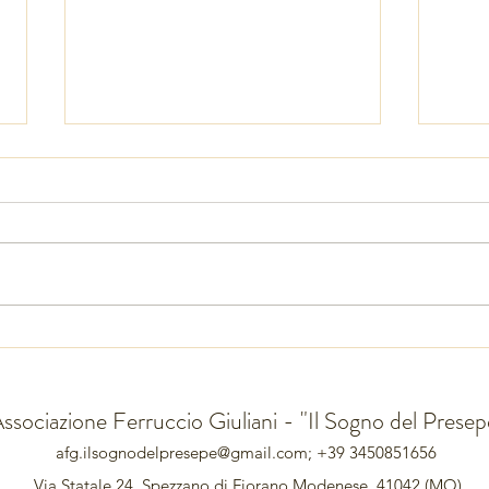
Nativ
Non il pino o l' abete ma un
cactus
ssociazione Ferruccio Giuliani - "Il Sogno del Presep
afg.ilsognodelpresepe@gmail.com
; +39 3450851656
Via Statale 24, Spezzano di Fiorano Modenese, 41042 (MO)