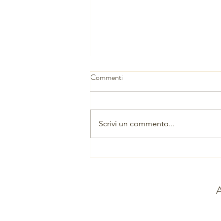
Commenti
Presepe n 1356
Scrivi un commento...
A