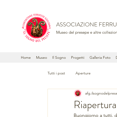
ASSOCIAZIONE FERRUC
Museo del presepe e altre collezion
Home
Museo
Il Sogno
Progetti
Galleria Foto
Tutti i post
Aperture
afg.ilsognodelpres
Riapertur
Buongiorno a tutti, d