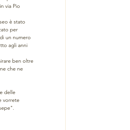
n via Pio 
seo è stato 
ato per 
 di un numero 
to agli anni 
rare ben oltre 
one che ne 
e delle 
e vorrete 
sepe".