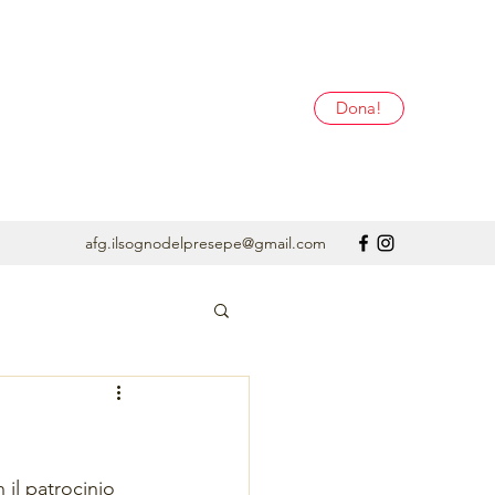
Dona!
afg.ilsognodelpresepe@gmail.com
il patrocinio 