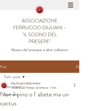
ASSOCIAZIONE
FERRUCCIO GIULIANI -
"IL SOGNO DEL
PRESEPE"
Museo del presepe e altre collezioni
Post
Tutti i post
afg.ilsognodelpresepe
Tutti i post
15 dic 2025
Tempo di lettura: 1 min
Non il pino o l' abete ma un
Aperture
cactus