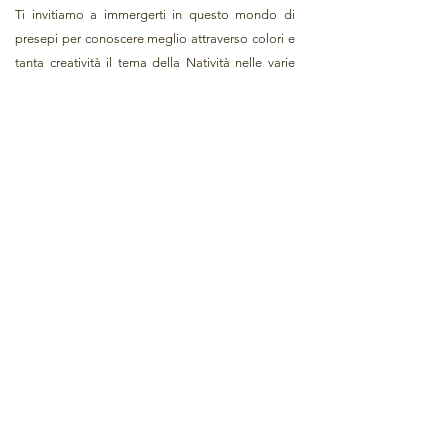
Ti invitiamo a immergerti in questo mondo di
presepi per conoscere meglio attraverso colori e
tanta creatività il tema della Natività nelle varie
culture.
Il sogno del presepe, una magia non
solo a Natale, ma tutto l'anno.
Associazione Ferruccio Giuliani - "Il Sogno del Presepe"
afg.ilsognodelpresepe@gmail.com
;
+39 3450851656
INFORMATION
When to visit the museum