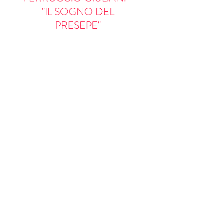
"IL SOGNO DEL
PRESEPE"
Associazione Ferruccio Giuliani - "Il Sogno del Presepe"
afg.ilsognodelpresepe@gmail.com
;
+39 3450851656
INFORMATION