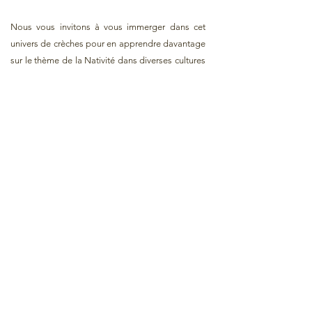
Nous vous invitons à vous immerger dans cet
univers de crèches pour en apprendre davantage
sur le thème de la Nativité dans diverses cultures
à travers des couleurs et beaucoup de créativité.
Le rêve de la crèche, une magie
non seulement à Noël, mais toute
l'année.
Association Ferruccio Giuliani - "Le rêve de la crèche"
afg.ilsognodelpresepe@gmail.com
;
+39 3450851656
Via Pio Donati 26, Spezzano di Fiorano Modenese, 41042 (MO)